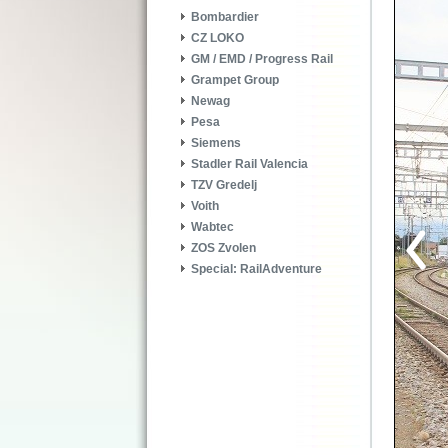
Bombardier
CZ LOKO
GM / EMD / Progress Rail
Grampet Group
Newag
Pesa
Siemens
Stadler Rail Valencia
TZV Gredelj
Voith
Wabtec
ZOS Zvolen
Special: RailAdventure