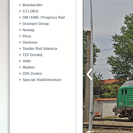
Bombardier
CZ LOKO
GM / EMD / Progress Rail
Grampet Group
Newag
Pesa
Siemens
Stadler Rail Valencia
TZV Gredelj
Voith
Wabtec
ZOS Zvolen
Special: RailAdventure