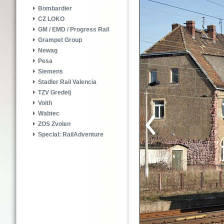
Bombardier
CZ LOKO
GM / EMD / Progress Rail
Grampet Group
Newag
Pesa
Siemens
Stadler Rail Valencia
TZV Gredelj
Voith
Wabtec
ZOS Zvolen
Special: RailAdventure