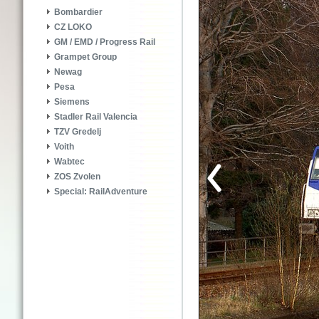
Bombardier
CZ LOKO
GM / EMD / Progress Rail
Grampet Group
Newag
Pesa
Siemens
Stadler Rail Valencia
TZV Gredelj
Voith
Wabtec
ZOS Zvolen
Special: RailAdventure