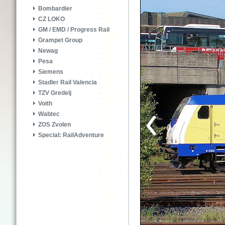
Bombardier
CZ LOKO
GM / EMD / Progress Rail
Grampet Group
Newag
Pesa
Siemens
Stadler Rail Valencia
TZV Gredelj
Voith
Wabtec
ZOS Zvolen
Special: RailAdventure