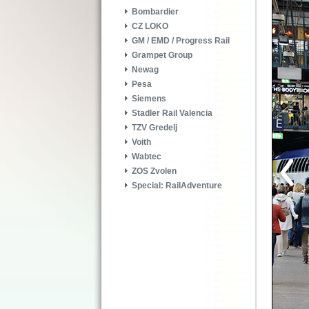
Bombardier
CZ LOKO
GM / EMD / Progress Rail
Grampet Group
Newag
Pesa
Siemens
Stadler Rail Valencia
TZV Gredelj
Voith
Wabtec
ZOS Zvolen
Special: RailAdventure