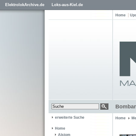
ElektrolokArchive.de
Loks-aus-Kiel.de
Home
Up
Bombard
erweiterte Suche
Home
Me
Home
Alstom