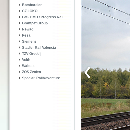
Bombardier
CZ LOKO
GM / EMD / Progress Rail
Grampet Group
Newag
Pesa
Siemens
Stadler Rail Valencia
TZV Gredelj
Voith
Wabtec
ZOS Zvolen
Special: RailAdventure