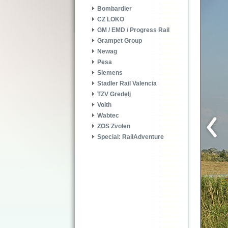
Bombardier
CZ LOKO
GM / EMD / Progress Rail
Grampet Group
Newag
Pesa
Siemens
Stadler Rail Valencia
TZV Gredelj
Voith
Wabtec
ZOS Zvolen
Special: RailAdventure