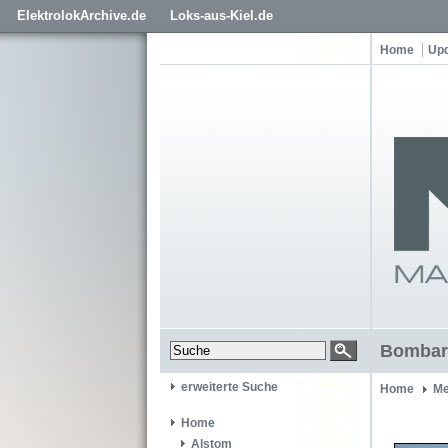
ElektrolokArchive.de
Loks-aus-Kiel.de
Home
Up
Bombard
erweiterte Suche
Home
Me
Home
Alstom