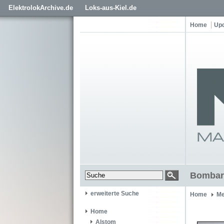
ElektrolokArchive.de
Loks-aus-Kiel.de
Home
Up
Bombard
erweiterte Suche
Home
Me
Home
Alstom