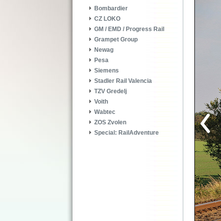
Bombardier
CZ LOKO
GM / EMD / Progress Rail
Grampet Group
Newag
Pesa
Siemens
Stadler Rail Valencia
TZV Gredelj
Voith
Wabtec
ZOS Zvolen
Special: RailAdventure