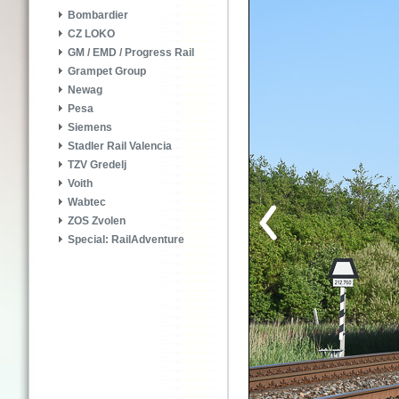
Bombardier
CZ LOKO
GM / EMD / Progress Rail
Grampet Group
Newag
Pesa
Siemens
Stadler Rail Valencia
TZV Gredelj
Voith
Wabtec
ZOS Zvolen
Special: RailAdventure