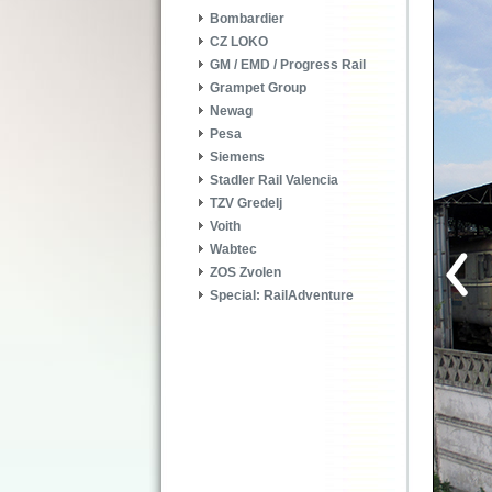
Bombardier
CZ LOKO
GM / EMD / Progress Rail
Grampet Group
Newag
Pesa
Siemens
Stadler Rail Valencia
TZV Gredelj
Voith
Wabtec
ZOS Zvolen
Special: RailAdventure