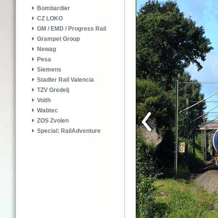
Bombardier
CZ LOKO
GM / EMD / Progress Rail
Grampet Group
Newag
Pesa
Siemens
Stadler Rail Valencia
TZV Gredelj
Voith
Wabtec
ZOS Zvolen
Special: RailAdventure