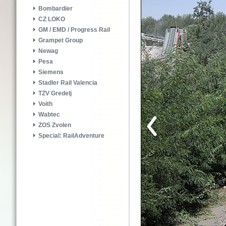
Bombardier
CZ LOKO
GM / EMD / Progress Rail
Grampet Group
Newag
Pesa
Siemens
Stadler Rail Valencia
TZV Gredelj
Voith
Wabtec
ZOS Zvolen
Special: RailAdventure