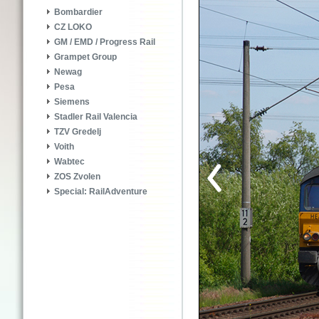
Bombardier
CZ LOKO
GM / EMD / Progress Rail
Grampet Group
Newag
Pesa
Siemens
Stadler Rail Valencia
TZV Gredelj
Voith
Wabtec
ZOS Zvolen
Special: RailAdventure