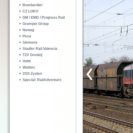
Bombardier
CZ LOKO
GM / EMD / Progress Rail
Grampet Group
Newag
Pesa
Siemens
Stadler Rail Valencia
TZV Gredelj
Voith
Wabtec
ZOS Zvolen
Special: RailAdventure