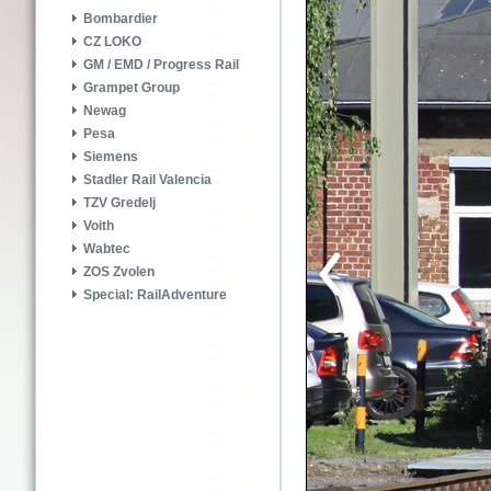
Bombardier
CZ LOKO
GM / EMD / Progress Rail
Grampet Group
Newag
Pesa
Siemens
Stadler Rail Valencia
TZV Gredelj
Voith
Wabtec
ZOS Zvolen
Special: RailAdventure