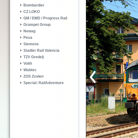
Bombardier
CZ LOKO
GM / EMD / Progress Rail
Grampet Group
Newag
Pesa
Siemens
Stadler Rail Valencia
TZV Gredelj
Voith
Wabtec
ZOS Zvolen
Special: RailAdventure