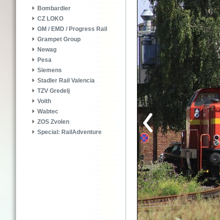
Bombardier
CZ LOKO
GM / EMD / Progress Rail
Grampet Group
Newag
Pesa
Siemens
Stadler Rail Valencia
TZV Gredelj
Voith
Wabtec
ZOS Zvolen
Special: RailAdventure