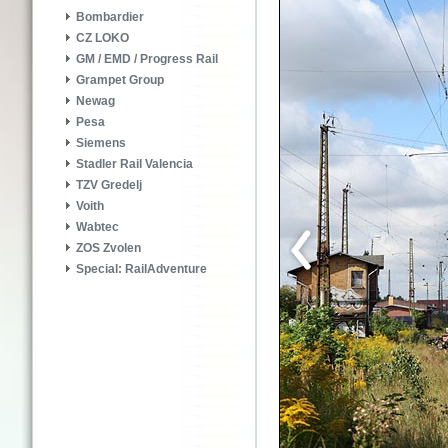
Bombardier
CZ LOKO
GM / EMD / Progress Rail
Grampet Group
Newag
Pesa
Siemens
Stadler Rail Valencia
TZV Gredelj
Voith
Wabtec
ZOS Zvolen
Special: RailAdventure