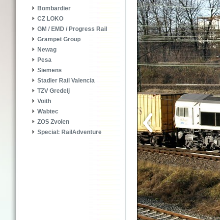
Bombardier
CZ LOKO
GM / EMD / Progress Rail
Grampet Group
Newag
Pesa
Siemens
Stadler Rail Valencia
TZV Gredelj
Voith
Wabtec
ZOS Zvolen
Special: RailAdventure