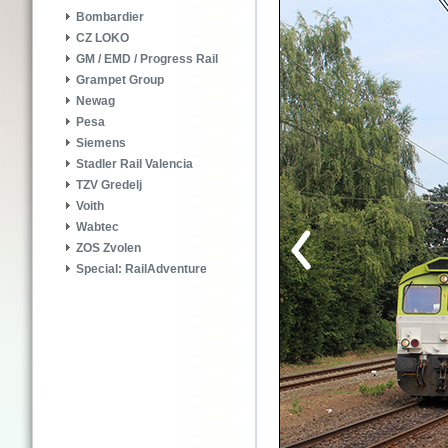
Bombardier
CZ LOKO
GM / EMD / Progress Rail
Grampet Group
Newag
Pesa
Siemens
Stadler Rail Valencia
TZV Gredelj
Voith
Wabtec
ZOS Zvolen
Special: RailAdventure