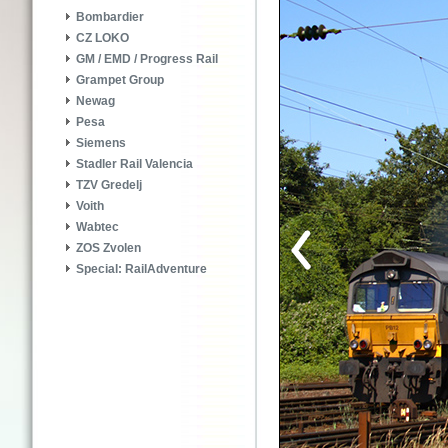
Bombardier
CZ LOKO
GM / EMD / Progress Rail
Grampet Group
Newag
Pesa
Siemens
Stadler Rail Valencia
TZV Gredelj
Voith
Wabtec
ZOS Zvolen
Special: RailAdventure