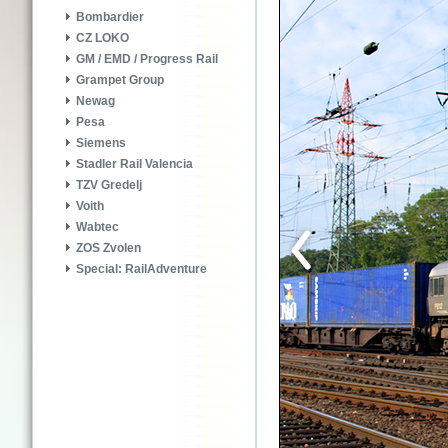
Bombardier
CZ LOKO
GM / EMD / Progress Rail
Grampet Group
Newag
Pesa
Siemens
Stadler Rail Valencia
TZV Gredelj
Voith
Wabtec
ZOS Zvolen
Special: RailAdventure