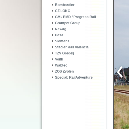
Bombardier
CZ LOKO
GM / EMD / Progress Rail
Grampet Group
Newag
Pesa
Siemens
Stadler Rail Valencia
TZV Gredelj
Voith
Wabtec
ZOS Zvolen
Special: RailAdventure