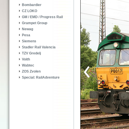
Bombardier
CZ LOKO
GM / EMD / Progress Rail
Grampet Group
Newag
Pesa
Siemens
Stadler Rail Valencia
TZV Gredelj
Voith
Wabtec
ZOS Zvolen
Special: RailAdventure