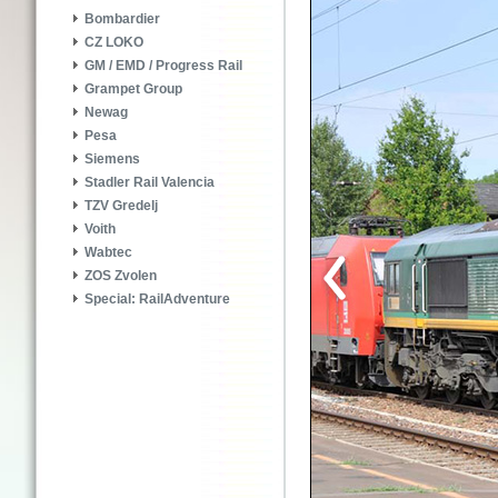
Bombardier
CZ LOKO
GM / EMD / Progress Rail
Grampet Group
Newag
Pesa
Siemens
Stadler Rail Valencia
TZV Gredelj
Voith
Wabtec
ZOS Zvolen
Special: RailAdventure