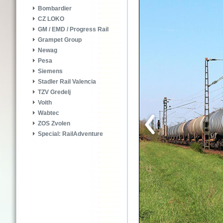
Bombardier
CZ LOKO
GM / EMD / Progress Rail
Grampet Group
Newag
Pesa
Siemens
Stadler Rail Valencia
TZV Gredelj
Voith
Wabtec
ZOS Zvolen
Special: RailAdventure