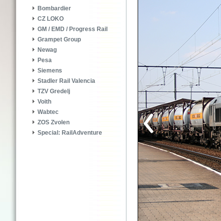
Bombardier
CZ LOKO
GM / EMD / Progress Rail
Grampet Group
Newag
Pesa
Siemens
Stadler Rail Valencia
TZV Gredelj
Voith
Wabtec
ZOS Zvolen
Special: RailAdventure