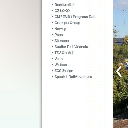
Bombardier
CZ LOKO
GM / EMD / Progress Rail
Grampet Group
Newag
Pesa
Siemens
Stadler Rail Valencia
TZV Gredelj
Voith
Wabtec
ZOS Zvolen
Special: RailAdventure