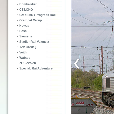
Bombardier
CZ LOKO
GM / EMD / Progress Rail
Grampet Group
Newag
Pesa
Siemens
Stadler Rail Valencia
TZV Gredelj
Voith
Wabtec
ZOS Zvolen
Special: RailAdventure