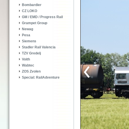
Bombardier
CZ LOKO
GM / EMD / Progress Rail
Grampet Group
Newag
Pesa
Siemens
Stadler Rail Valencia
TZV Gredelj
Voith
Wabtec
ZOS Zvolen
Special: RailAdventure