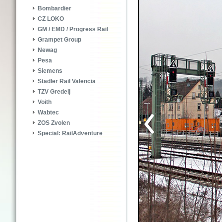
Bombardier
CZ LOKO
GM / EMD / Progress Rail
Grampet Group
Newag
Pesa
Siemens
Stadler Rail Valencia
TZV Gredelj
Voith
Wabtec
ZOS Zvolen
Special: RailAdventure