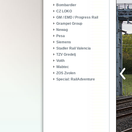
Bombardier
CZ LOKO
GM / EMD / Progress Rail
Grampet Group
Newag
Pesa
Siemens
Stadler Rail Valencia
TZV Gredelj
Voith
Wabtec
ZOS Zvolen
Special: RailAdventure