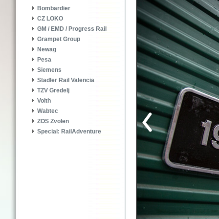
Bombardier
CZ LOKO
GM / EMD / Progress Rail
Grampet Group
Newag
Pesa
Siemens
Stadler Rail Valencia
TZV Gredelj
Voith
Wabtec
ZOS Zvolen
Special: RailAdventure