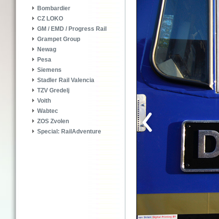
Bombardier
CZ LOKO
GM / EMD / Progress Rail
Grampet Group
Newag
Pesa
Siemens
Stadler Rail Valencia
TZV Gredelj
Voith
Wabtec
ZOS Zvolen
Special: RailAdventure