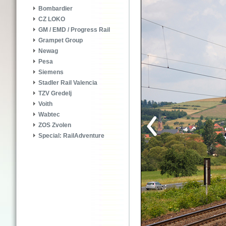
Bombardier
CZ LOKO
GM / EMD / Progress Rail
Grampet Group
Newag
Pesa
Siemens
Stadler Rail Valencia
TZV Gredelj
Voith
Wabtec
ZOS Zvolen
Special: RailAdventure