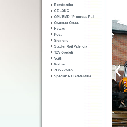
Bombardier
CZ LOKO
GM / EMD / Progress Rail
Grampet Group
Newag
Pesa
Siemens
Stadler Rail Valencia
TZV Gredelj
Voith
Wabtec
ZOS Zvolen
Special: RailAdventure