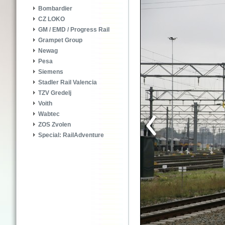
Bombardier
CZ LOKO
GM / EMD / Progress Rail
Grampet Group
Newag
Pesa
Siemens
Stadler Rail Valencia
TZV Gredelj
Voith
Wabtec
ZOS Zvolen
Special: RailAdventure