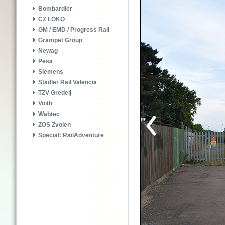
Bombardier
CZ LOKO
GM / EMD / Progress Rail
Grampet Group
Newag
Pesa
Siemens
Stadler Rail Valencia
TZV Gredelj
Voith
Wabtec
ZOS Zvolen
Special: RailAdventure