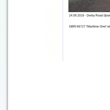
24.09.2016 - Derby Road (Ipsw
GBRf 66727 \'Maritime One\' w