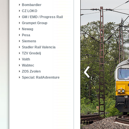
Bombardier
CZ LOKO
GM / EMD / Progress Rail
Grampet Group
Newag
Pesa
Siemens
Stadler Rail Valencia
TZV Gredelj
Voith
Wabtec
ZOS Zvolen
Special: RailAdventure