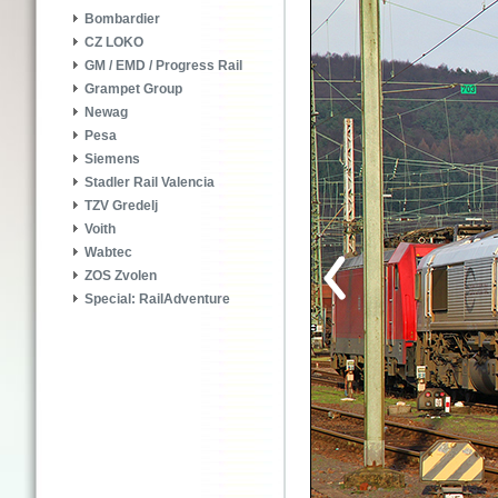
Bombardier
CZ LOKO
GM / EMD / Progress Rail
Grampet Group
Newag
Pesa
Siemens
Stadler Rail Valencia
TZV Gredelj
Voith
Wabtec
ZOS Zvolen
Special: RailAdventure