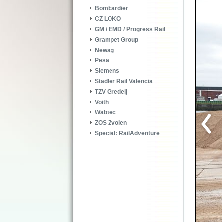
Bombardier
CZ LOKO
GM / EMD / Progress Rail
Grampet Group
Newag
Pesa
Siemens
Stadler Rail Valencia
TZV Gredelj
Voith
Wabtec
ZOS Zvolen
Special: RailAdventure