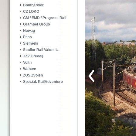
Bombardier
CZ LOKO
GM / EMD / Progress Rail
Grampet Group
Newag
Pesa
Siemens
Stadler Rail Valencia
TZV Gredelj
Voith
Wabtec
ZOS Zvolen
Special: RailAdventure