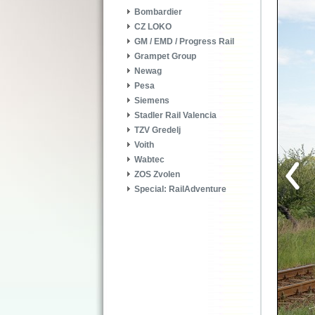
Bombardier
CZ LOKO
GM / EMD / Progress Rail
Grampet Group
Newag
Pesa
Siemens
Stadler Rail Valencia
TZV Gredelj
Voith
Wabtec
ZOS Zvolen
Special: RailAdventure