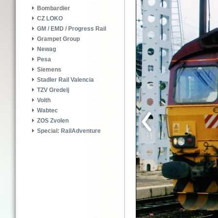
Bombardier
CZ LOKO
GM / EMD / Progress Rail
Grampet Group
Newag
Pesa
Siemens
Stadler Rail Valencia
TZV Gredelj
Voith
Wabtec
ZOS Zvolen
Special: RailAdventure