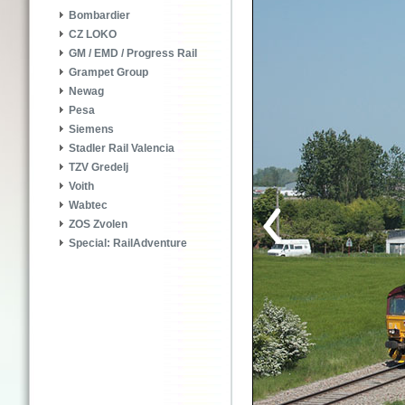
Bombardier
CZ LOKO
GM / EMD / Progress Rail
Grampet Group
Newag
Pesa
Siemens
Stadler Rail Valencia
TZV Gredelj
Voith
Wabtec
ZOS Zvolen
Special: RailAdventure