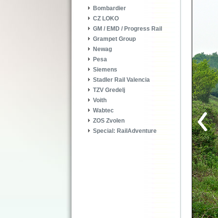
Bombardier
CZ LOKO
GM / EMD / Progress Rail
Grampet Group
Newag
Pesa
Siemens
Stadler Rail Valencia
TZV Gredelj
Voith
Wabtec
ZOS Zvolen
Special: RailAdventure