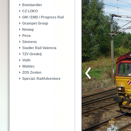
Bombardier
CZ LOKO
GM / EMD / Progress Rail
Grampet Group
Newag
Pesa
Siemens
Stadler Rail Valencia
TZV Gredelj
Voith
Wabtec
ZOS Zvolen
Special: RailAdventure