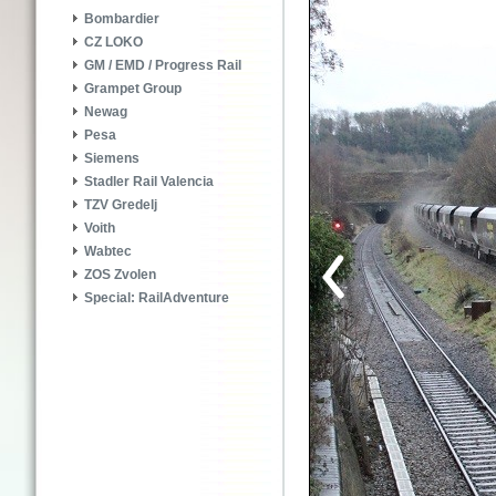
Bombardier
CZ LOKO
GM / EMD / Progress Rail
Grampet Group
Newag
Pesa
Siemens
Stadler Rail Valencia
TZV Gredelj
Voith
Wabtec
ZOS Zvolen
Special: RailAdventure