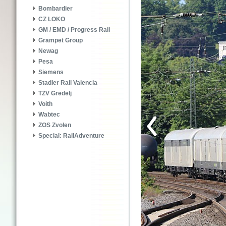
Bombardier
CZ LOKO
GM / EMD / Progress Rail
Grampet Group
Newag
Pesa
Siemens
Stadler Rail Valencia
TZV Gredelj
Voith
Wabtec
ZOS Zvolen
Special: RailAdventure